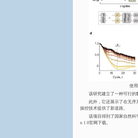
使用
该研究建立了一种可行的
此外，它还展示了在无序
操控技术提供了新道路。
该项目得到了国家自然科学
n 1.0官网下载。