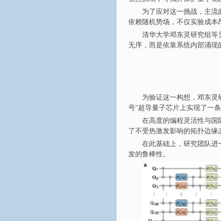
为了应对这一挑战，主流
依赖随机势场，不仅实验成本
清华大学邓东灵研究组等
无序，而是依靠系统内部涌现
为验证这一构想，邓东灵研
号”超导量子芯片上实现了一条
在高度的编程灵活性与国
了不受热激发影响的拓扑边缘
在此基础上，研究团队进
发的鲁棒性。